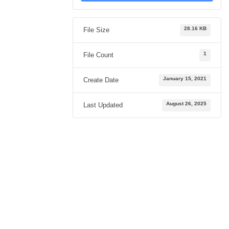
28.16 KB
File Size
1
File Count
January 15, 2021
Create Date
August 26, 2025
Last Updated