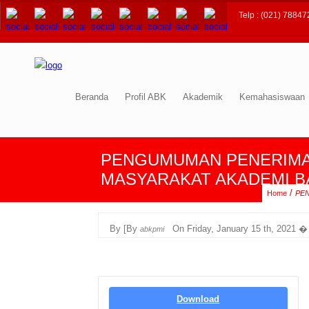
Telp : (021) 78847
Beranda
Profil ABK
Akademik
Kemahasiswaan
PENGUMUMAN PENERIMAA
MASYARAKAT AKADEMI BA
/
Home
PEN
By [By
On
Friday, January 15 th, 2021 
abkpmi
Download