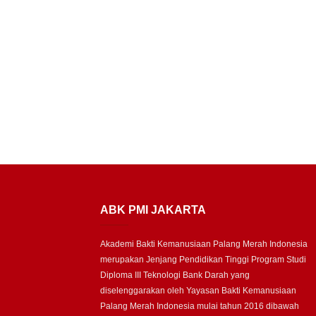
ABK PMI JAKARTA
Akademi Bakti Kemanusiaan Palang Merah Indonesia
merupakan Jenjang Pendidikan Tinggi Program Studi
Diploma III Teknologi Bank Darah yang
diselenggarakan oleh Yayasan Bakti Kemanusiaan
Palang Merah Indonesia mulai tahun 2016 dibawah