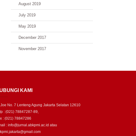
August 2019
July 2019
May 2019
December 2017
November 2017
UBUNGI KAMI
. Joe No. 7 Lenteng Agung Jakarta Selatan 12610
lp : (021) 78847287-89,
x : (021) 78847286
ail : info@jurnal.abkpmi.ac.id atau
kpmi.jakarta@gmail.com