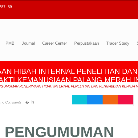
287- 89
PMB
Journal
Career Center
Perpustakaan
Tracer Study
N HIBAH INTERNAL PENELITIAN DAN
KTI KEMANUSIAAN PALANG MERAH IN
GUMUMAN PENERIMAAN HIBAH INTERNAL PENELITIAN DAN PENGABDIAN KEPADA MA
�
� In
no Comments
PENGUMUMAN