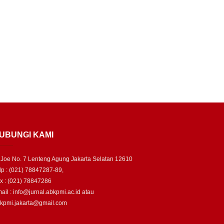
UBUNGI KAMI
. Joe No. 7 Lenteng Agung Jakarta Selatan 12610
lp : (021) 78847287-89,
x : (021) 78847286
ail : info@jurnal.abkpmi.ac.id atau
kpmi.jakarta@gmail.com