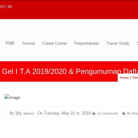
287- 89
PMB
Journal
Career Center
Perpustakaan
Tracer Study
Gel I T.A 2019/2020 & Pengumuman Daft
/
Home
Pe
By [By
On
Tuesday, May 21 st, 2019 �
� In
abkpmi
no Comments
Pen