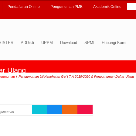
Pendaftaran Online
Pengumuman PMB
Akademik Online
SISTER
PDDikti
UPPM
Download
SPMI
Hubungi Kami
ar Ulang
/
ngumuman
Pengumuman Uji Kesehatan Gel I T.A 2019/2020 & Pengumuman Daftar Ulang
gumuman