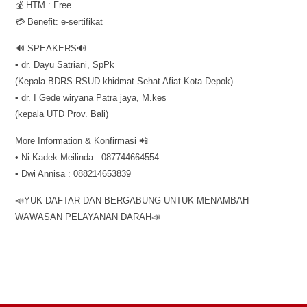
💰 HTM : Free
💳 Benefit: e-sertifikat
🔊 SPEAKERS🔊
• dr. Dayu Satriani, SpPk
(Kepala BDRS RSUD khidmat Sehat Afiat Kota Depok)
• dr. I Gede wiryana Patra jaya, M.kes
(kepala UTD Prov. Bali)
More Information & Konfirmasi 📲
• Ni Kadek Meilinda : 087744664554
• Dwi Annisa : 088214653839
📣YUK DAFTAR DAN BERGABUNG UNTUK MENAMBAH
WAWASAN PELAYANAN DARAH📣